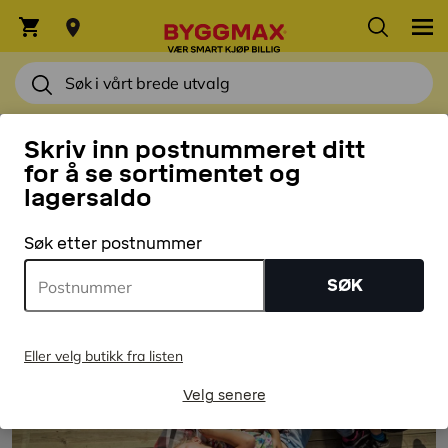
HJEM
Skriv inn postnummeret ditt
Velg riktig terrassebord til
for å se sortimentet og
lagersaldo
prosjektet ditt
Søk etter postnummer
SØK
Eller velg butikk fra listen
Velg senere