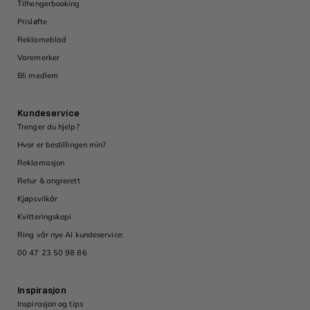
Tilhengerbooking
Prisløfte
Reklameblad
Varemerker
Bli medlem
Kundeservice
Trenger du hjelp?
Hvor er bestillingen min?
Reklamasjon
Retur & angrerett
Kjøpsvilkår
Kvitteringskopi
Ring vår nye AI kundeservice:
00 47 23 50 98 86
Inspirasjon
Inspirasjon og tips