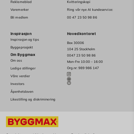
Reklameblad
Kvitteringskopi
Varemerker
Ring vår nye AI kundeservice:
Bli medlem
00 47 23 50 98 86
Inspirasjon
Hovedkontoret
Inspirasjon og tips
Box 30006
Byggeprosjekt
104 25 Stockholm
Om Byggmax
0047 23 50 98 86
Om oss
Man-Fre 10:00 – 16:00
Org.nr: 989 986 147
Ledige stillinger
Våre verdier
Investors
Åpenhetsloven
Likestilling og diskriminering