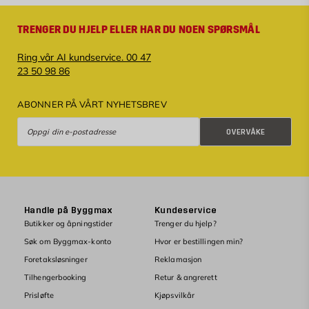
TRENGER DU HJELP ELLER HAR DU NOEN SPØRSMÅL
Ring vår AI kundservice. 00 47
23 50 98 86
ABONNER PÅ VÅRT NYHETSBREV
Overvåke
OVERVÅKE
Handle på Byggmax
Kundeservice
Butikker og åpningstider
Trenger du hjelp?
Søk om Byggmax-konto
Hvor er bestillingen min?
Foretaksløsninger
Reklamasjon
Tilhengerbooking
Retur & angrerett
Prisløfte
Kjøpsvilkår