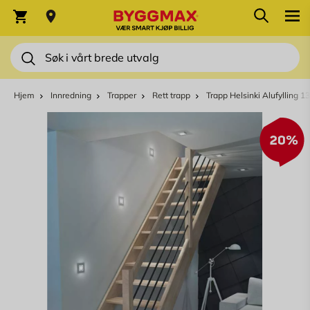
Skip to Content
Søk
Varekurv
Søk
Hjem
Innredning
Trapper
Rett trapp
Trapp Helsinki Alufylling 13
20%