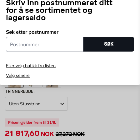
Enkel og moderne trapp i toppkvalitetDen
Skriv inn postnummeret ditt
plassbesparende trappen HELSINKI er en enkel
for å se sortimentet og
eiketrapp som med sitt lette og stringente design
lagersaldo
Vis mer
passer perfekt inn i den moderne, nordiske stilen.
Søk etter postnummer
Kun online
Postnummer
Angi
postnummer
for å se lagerstatus
SØK
FARGE:
EIK
Eller velg butikk fra listen
Eik
Hvit
Svart
Velg senere
TRINNBREDDE:
Prisen gjelder frem til 31/8.
21 817,60
NOK
27,272 NOK