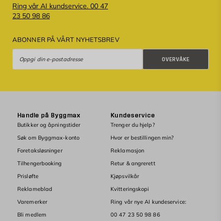
Ring vår AI kundservice. 00 47
23 50 98 86
ABONNER PÅ VÅRT NYHETSBREV
Overvåke
OVERVÅKE
Handle på Byggmax
Kundeservice
Butikker og åpningstider
Trenger du hjelp?
Søk om Byggmax-konto
Hvor er bestillingen min?
Foretaksløsninger
Reklamasjon
Tilhengerbooking
Retur & angrerett
Prisløfte
Kjøpsvilkår
Reklameblad
Kvitteringskopi
Varemerker
Ring vår nye AI kundeservice:
Bli medlem
00 47 23 50 98 86