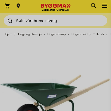
Skip to Content
Søk
Varekurv
Søk
Hjem
Hage og utemiljø
Hageredskap
Hagearbeid
Trillebår