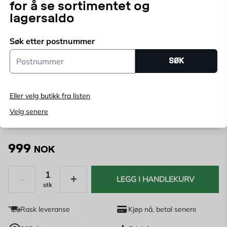
for å se sortimentet og
lagersaldo
Klassisk Ekeby-trillebår med treramme. En pålitelig
arbeidshest med stort volum og luftgummihjul.
Søk etter postnummer
Postnummer
SØK
Velg butikk
Velg butikk for å se lagerstatus
Eller velg butikk fra listen
Kjøp online, bestill levering i kassen
Velg senere
Angi
postnummer
for å se lagerstatus
999
NOK
LEGG I HANDLEKURV
stk
Antall
Rask leveranse
Kjøp nå, betal senere