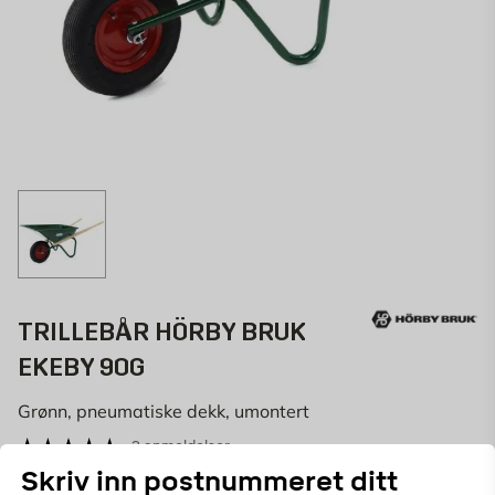
TRILLEBÅR HÖRBY BRUK
EKEBY 90G
Grønn, pneumatiske dekk, umontert
3 anmeldelser
Skriv inn postnummeret ditt
28703
ART.NR: