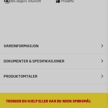
365 dagers returrett
Prisløfte
VAREINFORMASJON
DOKUMENTER & SPESIFIKASJONER
PRODUKTOMTALER
TRENGER DU HJELP ELLER HAR DU NOEN SPØRSMÅL