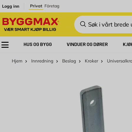
Skip to Content
Privat
Företag
Logg inn
Søk
HUS OG BYGG
VINDUER OG DØRER
KJØ
Hjem
Innredning
Beslag
Kroker
Universalkr