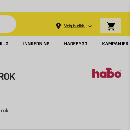
Varekurv
Velg butikk
ILJØ
INNREDNING
HAGEBYGG
KAMPANJER
ROK
rok.