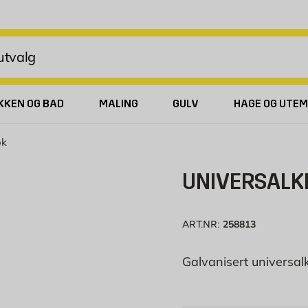
KKEN OG BAD
MALING
GULV
HAGE OG UTEM
ok
UNIVERSALK
258813
ART.NR:
Galvanisert universalk