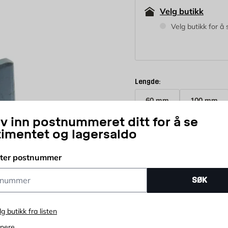
Velg butikk
Velg butikk for å 
Lengde:
60 mm
100 mm
iv inn postnummeret ditt for å se
19,95
timentet og lagersaldo
NOK
tter postnummer
stk
ummer
SØK
Antall
Betal for kjøpet ditt i av
lg butikk fra listen
enere