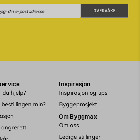
rvåke
OVERVÅKE
ervice
Inspirasjon
 du hjelp?
Inspirasjon og tips
 bestillingen min?
Byggeprosjekt
asjon
Om Byggmax
Om oss
 angrerett
Ledige stillinger
lkår