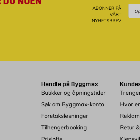
R DU NOEN
Ove
ABONNER PÅ
VÅRT
NYHETSBREV
Handle på Byggmax
Kundes
Butikker og åpningstider
Trenger
Søk om Byggmax-konto
Hvor er
Foretaksløsninger
Reklam
Tilhengerbooking
Retur &
Prisløfte
Kjøpsvi