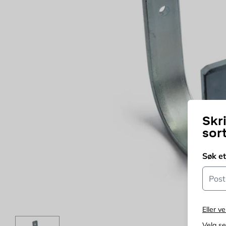
Skr
sor
Søk e
Postn
Eller ve
Velg s