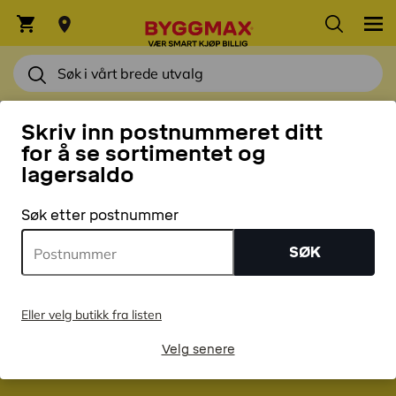
HJEM
Skriv inn postnummeret ditt
for å se sortimentet og
lagersaldo
Søk etter postnummer
Tack för att du
SØK
bekräftade!
Eller velg butikk fra listen
Nå som du er medlem av organisasjonen vår, var det et smart
Velg senere
valg.