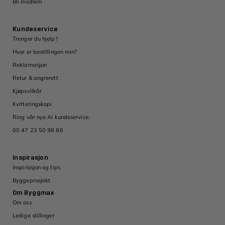
Bli medlem
Kundeservice
Trenger du hjelp?
Hvor er bestillingen min?
Reklamasjon
Retur & angrerett
Kjøpsvilkår
Kvitteringskopi
Ring vår nye AI kundeservice:
00 47 23 50 98 86
Inspirasjon
Inspirasjon og tips
Byggeprosjekt
Om Byggmax
Om oss
Ledige stillinger