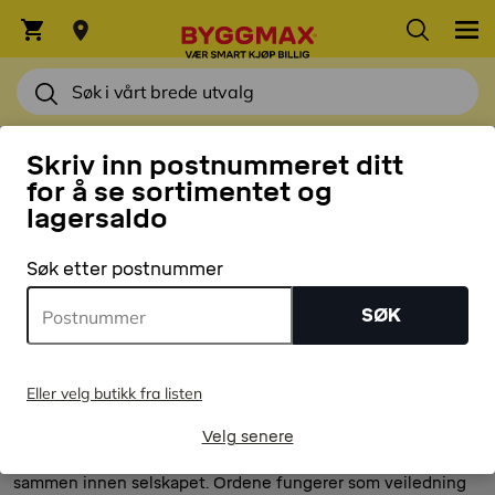
KARRIERE
Skriv inn postnummeret ditt
Karriere
for å se sortimentet og
lagersaldo
Våre Verdier
Søk etter postnummer
SØK
Eller velg butikk fra listen
For å utvikle oss hele tiden og for å nå målene våre arbeider
vi Byggmaxere etter seks verdiord. Verdiordene ligger til
Velg senere
grunn for bedriftskulturen vår, og vi har utarbeidet dem
sammen innen selskapet. Ordene fungerer som veiledning