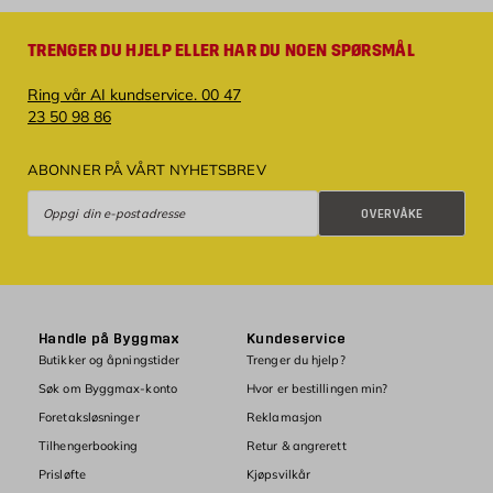
TRENGER DU HJELP ELLER HAR DU NOEN SPØRSMÅL
Ring vår AI kundservice. 00 47
23 50 98 86
ABONNER PÅ VÅRT NYHETSBREV
Overvåke
OVERVÅKE
Handle på Byggmax
Kundeservice
Butikker og åpningstider
Trenger du hjelp?
Søk om Byggmax-konto
Hvor er bestillingen min?
Foretaksløsninger
Reklamasjon
Tilhengerbooking
Retur & angrerett
Prisløfte
Kjøpsvilkår