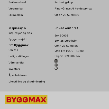
Reklameblad
Kvitteringskopi
Varemerker
Ring vår nye AI kundeservice:
Bli medlem
00 47 23 50 98 86
Inspirasjon
Hovedkontoret
Inspirasjon og tips
Box 30006
Byggeprosjekt
104 25 Stockholm
Om Byggmax
0047 23 50 98 86
Om oss
Man-Fre 10:00 – 16:00
Org.nr: 989 986 147
Ledige stillinger
Våre verdier
Investors
Åpenhetsloven
Likestilling og diskriminering