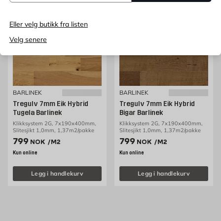
Eller velg butikk fra listen
Velg senere
BARLINEK
BARLINEK
Tregulv 7mm Eik Hybrid
Tregulv 7mm Eik Hybrid
Tugela Barlinek
Bigar Barlinek
Klikksystem 2G, 7x190x400mm,
Klikksystem 2G, 7x190x400mm,
Slitesjikt 1,0mm, 1,37m2/pakke
Slitesjikt 1,0mm, 1,37m2/pakke
Pris 799 NOK /m2
Pris 799 NOK /m2
799
799
NOK
/M2
NOK
/M2
Kun online
Kun online
Legg i handlekurv
Legg i handlekurv