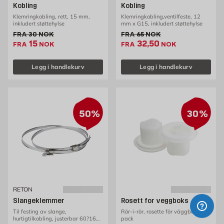
Kobling
Kobling
Klemringkobling, rett, 15 mm,
Klemringkobling,ventilfeste, 12
inkludert støttehylse
mm x G15, inkludert støttehylse
Gammel pris 30 NOK /stk
Gammel pris 65 NOK /stk
FRA
30
NOK
FRA
65
NOK
Ekstrapris 15 NOK /stk
Ekstrapris 32.5 NOK 
15
32,50
FRA
NOK
FRA
NOK
Legg i handlekurv
Legg i handlekurv
50%
30%
RETON
Slangeklemmer
Rosett for veggboks
Til festing av slange,
Rör-i-rör, rosette för väggbox, 2-
hurtigtilkobling, justerbar 60?165,
pack