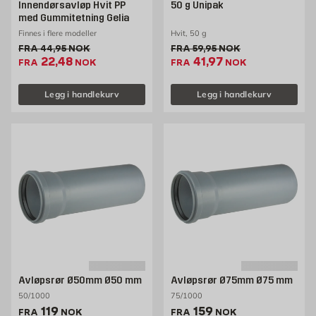
Innendørsavløp Hvit PP
50 g Unipak
med Gummitetning Gelia
Finnes i flere modeller
Hvit, 50 g
Gammel pris 44.95 NOK /stk
Gammel pris 59.95 NOK /s
FRA
44,95
NOK
FRA
59,95
NOK
Ekstrapris 22.48 NOK /stk
Ekstrapris 41.97 NOK
22,48
41,97
FRA
NOK
FRA
NOK
Legg i handlekurv
Legg i handlekurv
Avløpsrør Ø50mm Ø50 mm
Avløpsrør Ø75mm Ø75 mm
50/1000
75/1000
Pris 119 NOK /stk
Pris 159 NOK /stk
119
159
FRA
NOK
FRA
NOK