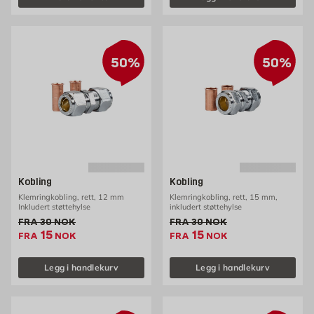
50%
50%
Kobling
Kobling
Klemringkobling, rett, 12 mm
Klemringkobling, rett, 15 mm,
Inkludert støttehylse
inkludert støttehylse
Gammel pris 30 NOK /stk
Gammel pris 30 NOK /stk
FRA
30
NOK
FRA
30
NOK
Ekstrapris 15 NOK /stk
Ekstrapris 15 NOK /s
15
15
FRA
NOK
FRA
NOK
Legg i handlekurv
Legg i handlekurv