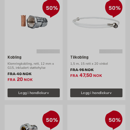
50%
50%
Kobling
Tilkobling
Klemringkobling, rett, 12 mm x
1,5 m, 15 rett x 20 vinkel
G15, inkludert støttehylse
Gammel pris 95 NOK /stk
FRA
95
NOK
Gammel pris 40 NOK /stk
FRA
40
NOK
Ekstrapris 47.5 NOK 
47,50
FRA
NOK
Ekstrapris 20 NOK /stk
20
FRA
NOK
Legg i handlekurv
Legg i handlekurv
50%
50%