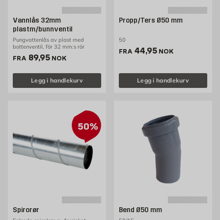
Vannlås 32mm
Propp/Ters Ø50 mm
plastm/bunnventil
Pungvattenlås av plast med
50
bottenventil, för 32 mm:s rör
Pris 44.95 NOK /stk
44,95
FRA
NOK
Pris 89.95 NOK /stk
89,95
FRA
NOK
Legg i handlekurv
Legg i handlekurv
50%
Spirorør
Bend Ø50 mm