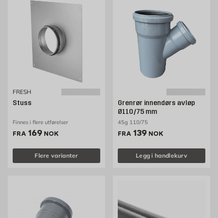
FRESH
Stuss
Grenrør innendørs avløp
Ø110/75 mm
Finnes i flere utførelser
45g 110/75
Pris 169 NOK /stk
Pris 139 NOK /stk
169
139
FRA
NOK
FRA
NOK
Flere varianter
Legg i handlekurv