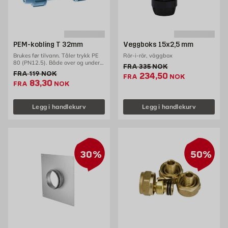
PEM-kobling T 32mm
Veggboks 15x2,5 mm
Brukes før tilvann. Tåler trykk PE
Rör-i-rör, väggbox
80 (PN12.5). Både over og under
Gammel pris 335 NOK /stk
FRA
335
NOK
bakken.
Gammel pris 119 NOK /stk
FRA
119
NOK
Ekstrapris 234.5 NOK
234,50
FRA
NOK
Ekstrapris 83.3 NOK /stk
83,30
FRA
NOK
Legg i handlekurv
Legg i handlekurv
30%
50%