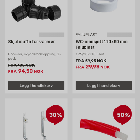
FALUPLAST
Skjutmuffe for varerør
WC-mansjett 110x90 mm
Faluplast
Rör-i-rör, skyddsrörskoppling, 2-
125/90-110, Hvit
pack
Gammel pris 59.95 NOK /s
FRA
59,95
NOK
Gammel pris 135 NOK /stk
FRA
135
NOK
Ekstrapris 29.98 NOK
29,98
FRA
NOK
Ekstrapris 94.5 NOK /stk
94,50
FRA
NOK
Legg i handlekurv
Legg i handlekurv
30%
50%