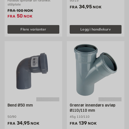
Falsede spiralrør av forsinket
50/15
stålplate
Pris 34.95 NOK /stk
34,95
FRA
NOK
Gammel pris 100 NOK /stk
FRA
100
NOK
Ekstrapris 50 NOK /stk
50
FRA
NOK
Flere varianter
Legg i handlekurv
Bend Ø50 mm
Grenrør innendørs avløp
Ø110/110 mm
50/90
45g 110/110
Pris 34.95 NOK /stk
Pris 139 NOK /stk
34,95
139
FRA
NOK
FRA
NOK