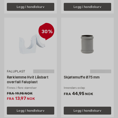
Legg i handlekurv
Legg i handlekurv
30%
FALUPLAST
Rørklemme Hvit Låsbart
Skjøtemuffe Ø75 mm
overfall Faluplast
Finnes i flere størrelser
Innendørs avløp
Pris 44.95 NOK /stk
44,95
Gammel pris 19.95 NOK /stk
FRA
19,95
NOK
FRA
NOK
Ekstrapris 13.97 NOK /stk
13,97
FRA
NOK
Legg i handlekurv
Legg i handlekurv