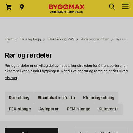
Skip to Content
Søk
Varekurv
Hjem
Hus og bygg
Elektrisk og VVS
Avløp og sanitær
Rør og rør
Rør og rørdeler
Rør og rørdeler er en viktig del av husets konstruksjon for å transportere for
eksempel vann rundt i bygningen. Når du velger rør og rørdeler, er det viktig
å ta hensyn til materiale, størrelse og installasjon for å sikre at de fungerer
Vis mer
effektivt.
Rørenes materialer
Rørkobling
Blandebatterifeste
Klemringkobling
Materialvalget for rør og rørdeler er avgjørende for levetid og
vedlikeholdsbehov. Vanlige materialer inkluderer stål, kobber og plast.
PEX-slange
Avløpsrør
PEM-slange
Kuleventil
Plastmaterialer som PEX, PVC og ABS har blitt stadig mer populære på
grunn av lav kostnad og enklere installasjon. Kobber og stål er imidlertid
fortsatt vanlige valg for rør og rørdeler som krever høy holdbarhet.
Installasjon av rør