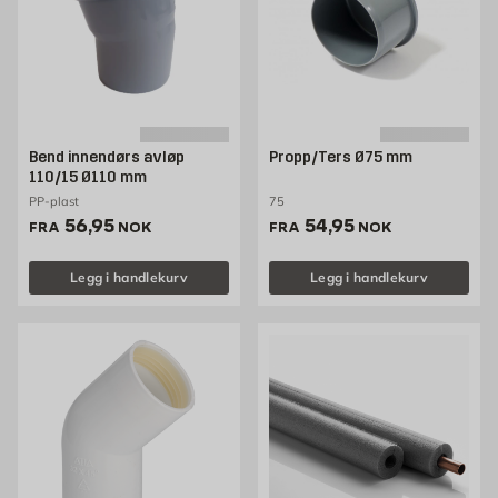
Bend innendørs avløp
Propp/Ters Ø75 mm
110/15 Ø110 mm
PP-plast
75
Pris 56.95 NOK /stk
Pris 54.95 NOK /stk
56,95
54,95
FRA
NOK
FRA
NOK
Legg i handlekurv
Legg i handlekurv