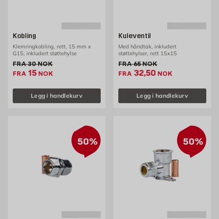
Kobling
Kuleventil
Klemringkobling, rett, 15 mm x
Med håndtak, inkludert
G15, inkludert støttehylse
støttehylser, rett 15x15
Gammel pris 30 NOK /stk
Gammel pris 65 NOK /stk
FRA
30
NOK
FRA
65
NOK
Ekstrapris 15 NOK /stk
Ekstrapris 32.5 NOK 
15
32,50
FRA
NOK
FRA
NOK
Legg i handlekurv
Legg i handlekurv
50%
50%