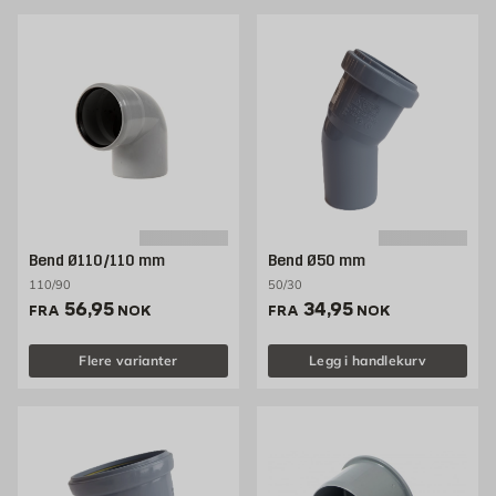
Bend Ø110/110 mm
Bend Ø50 mm
110/90
50/30
Pris 56.95 NOK /stk
Pris 34.95 NOK /stk
56,95
34,95
FRA
NOK
FRA
NOK
Flere varianter
Legg i handlekurv