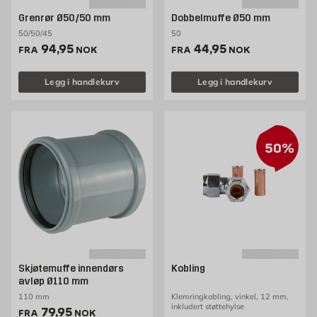
Grenrør Ø50/50 mm
Dobbelmuffe Ø50 mm
50/50/45
50
Pris 94.95 NOK /stk
Pris 44.95 NOK /stk
94,95
44,95
FRA
NOK
FRA
NOK
Legg i handlekurv
Legg i handlekurv
50%
Skjøtemuffe innendørs
Kobling
avløp Ø110 mm
110 mm
Klemringkobling, vinkel, 12 mm,
inkludert støttehylse
Pris 79.95 NOK /stk
79,95
FRA
NOK