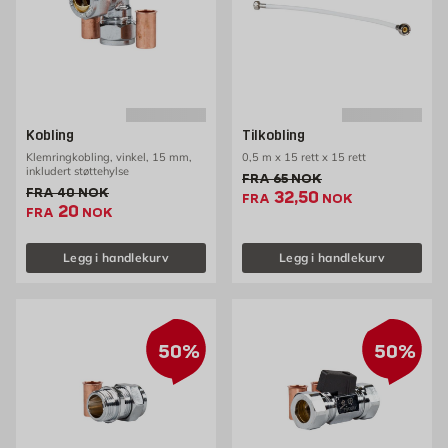
Kobling
Tilkobling
Klemringkobling, vinkel, 15 mm,
0,5 m x 15 rett x 15 rett
inkludert støttehylse
Gammel pris 65 NOK /stk
FRA
65
NOK
Gammel pris 40 NOK /stk
FRA
40
NOK
Ekstrapris 32.5 NOK 
32,50
FRA
NOK
Ekstrapris 20 NOK /stk
20
FRA
NOK
Legg i handlekurv
Legg i handlekurv
50%
50%