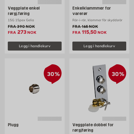
Veggplate enkel
Enkelklammmer for
rørgj.føring
varerør
15G 15pex Gelia
Rör-i-rör, klammer för skyddsrör
Gammel pris 390 NOK /stk
Gammel pris 165 NOK /stk
FRA
390
NOK
FRA
165
NOK
Ekstrapris 273 NOK /stk
Ekstrapris 115.5 NOK 
273
115,50
FRA
NOK
FRA
NOK
Legg i handlekurv
Legg i handlekurv
30%
30%
Plugg
Veggplate dobbel for
rørgjføring