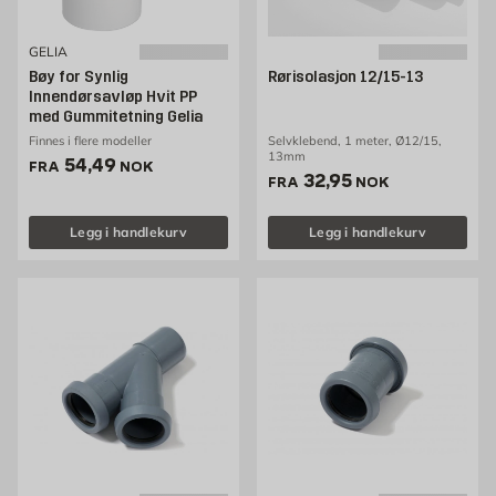
GELIA
Bøy for Synlig
Rørisolasjon 12/15-13
Innendørsavløp Hvit PP
med Gummitetning Gelia
Finnes i flere modeller
Selvklebend, 1 meter, Ø12/15,
13mm
Pris 54.49 NOK /stk
54,49
FRA
NOK
Pris 32.95 NOK /stk
32,95
FRA
NOK
Legg i handlekurv
Legg i handlekurv