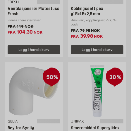
FRESH
Ventilasjonsrør Platestuss
Koblingssett pex
Fresh
g15x15x2,5 mm
Finnes i flere størrelser
Rör-i-rör, kopplingsset PEX, 3-
pack
Gammel pris 149 NOK /stk
FRA
149
NOK
Gammel pris 79.95 NOK /s
FRA
79,95
NOK
Ekstrapris 104.3 NOK /stk
104,30
FRA
NOK
Ekstrapris 39.98 NOK
39,98
FRA
NOK
Legg i handlekurv
Legg i handlekurv
50%
30%
GELIA
UNIPAK
Bøy for Synlig
Smøremiddel Superglidex