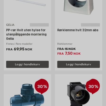
GELIA
PP-rør Hvit uten hylse for
Rørklemme hvit 32mm abs
utenpåliggende montering
Gelia
Finnes i flere modeller
Rörklammer
Pris 69.95 NOK /stk
69,95
Gammel pris 15 NOK /stk
FRA
15
NOK
FRA
NOK
Ekstrapris 7.5 NOK /s
7,50
FRA
NOK
Legg i handlekurv
Legg i handlekurv
30%
30%