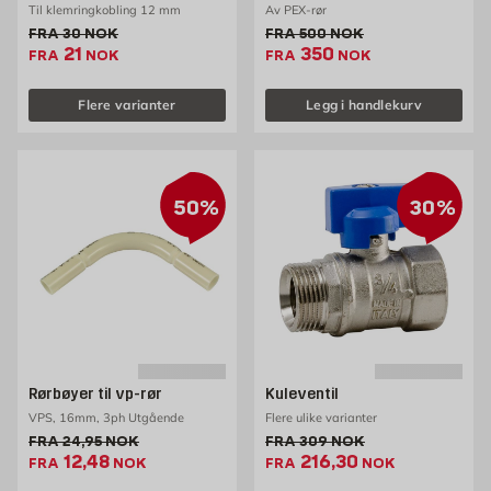
Til klemringkobling 12 mm
Av PEX-rør
Gammel pris 30 NOK /stk
Gammel pris 500 NOK /stk
FRA
30
NOK
FRA
500
NOK
Ekstrapris 21 NOK /stk
Ekstrapris 350 NOK /
21
350
FRA
NOK
FRA
NOK
Flere varianter
Legg i handlekurv
50%
30%
Rørbøyer til vp-rør
Kuleventil
VPS, 16mm, 3ph Utgående
Flere ulike varianter
Gammel pris 24.95 NOK /stk
Gammel pris 309 NOK /st
FRA
24,95
NOK
FRA
309
NOK
Ekstrapris 12.48 NOK /stk
Ekstrapris 216.3 NOK
12,48
216,30
FRA
NOK
FRA
NOK