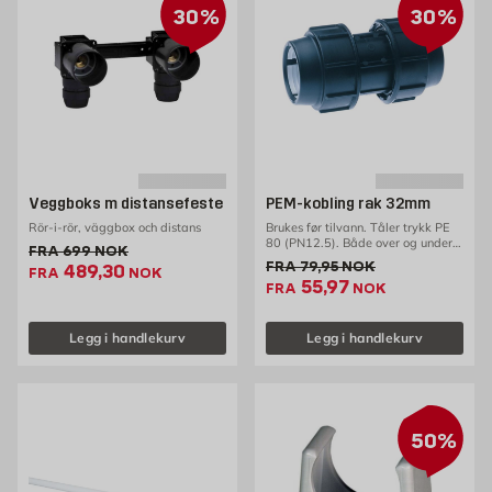
30%
30%
Veggboks m distansefeste
PEM-kobling rak 32mm
Rör-i-rör, väggbox och distans
Brukes før tilvann. Tåler trykk PE
80 (PN12.5). Både over og under
Gammel pris 699 NOK /stk
FRA
699
NOK
bakken.
Gammel pris 79.95 NOK /s
FRA
79,95
NOK
Ekstrapris 489.3 NOK /stk
489,30
FRA
NOK
Ekstrapris 55.97 NOK
55,97
FRA
NOK
Legg i handlekurv
Legg i handlekurv
50%