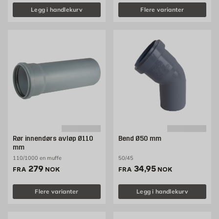
Legg i handlekurv
Flere varianter
Rør innendørs avløp Ø110
Bend Ø50 mm
mm
110/1000 en muffe
50/45
Pris 279 NOK /stk
Pris 34.95 NOK /stk
279
34,95
FRA
NOK
FRA
NOK
Flere varianter
Legg i handlekurv