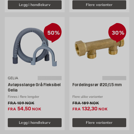
Legg i handlekurv
Flere varianter
50%
30%
GELIA
Avløpsslange Grå Fleksibel
Fordelingsrør Ø20/15 mm
Gelia
Finnes i flere lengder
Flere ulike varianter
Gammel pris 109 NOK /stk
Gammel pris 189 NOK /stk
FRA
109
NOK
FRA
189
NOK
Ekstrapris 54.5 NOK /stk
Ekstrapris 132.3 NOK
54,50
132,30
FRA
NOK
FRA
NOK
Legg i handlekurv
Flere varianter