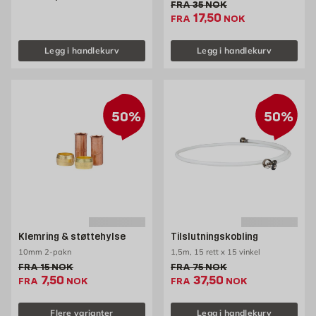
Gammel pris 35 NOK /stk
FRA
35
NOK
Ekstrapris 17.5 NOK /
17,50
FRA
NOK
Legg i handlekurv
Legg i handlekurv
50%
50%
Klemring & støttehylse
Tilslutningskobling
10mm 2-pakn
1,5m, 15 rett x 15 vinkel
Gammel pris 15 NOK /stk
Gammel pris 75 NOK /stk
FRA
15
NOK
FRA
75
NOK
Ekstrapris 7.5 NOK /stk
Ekstrapris 37.5 NOK /
7,50
37,50
FRA
NOK
FRA
NOK
Flere varianter
Legg i handlekurv