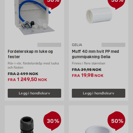
GELIA
Fordelerskap m luke og
Muff 40 mm hvit PP med
fester
gummipakning Gelia
Rör-i-rör, fördelarskåp med lucka
Finnes i flere størrelser
och fästen
Gammel pris 39.95 NOK /s
FRA
39,95
NOK
Gammel pris 2499 NOK /stk
FRA
2 499
NOK
Ekstrapris 19.98 NOK
19,98
FRA
NOK
Ekstrapris 1249.5 NOK /stk
1 249,50
FRA
NOK
Legg i handlekurv
Legg i handlekurv
30%
50%