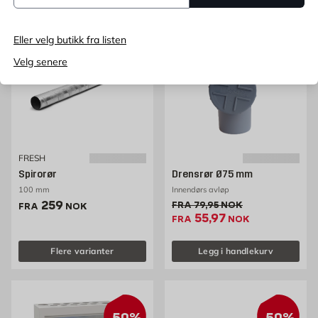
Eller velg butikk fra listen
30%
Velg senere
FRESH
Spirorør
Drensrør Ø75 mm
100 mm
Innendørs avløp
Pris 259 NOK /stk
259
Gammel pris 79.95 NOK /s
FRA
79,95
NOK
FRA
NOK
Ekstrapris 55.97 NOK
55,97
FRA
NOK
Flere varianter
Legg i handlekurv
50%
50%