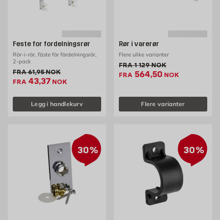
Feste for fordelningsrør
Rør i varerør
Rör-i-rör, fäste för fördelningsrör,
Flere ulike varianter
2-pack
Gammel pris 1129 NOK /st
FRA
1 129
NOK
Gammel pris 61.95 NOK /stk
FRA
61,95
NOK
Ekstrapris 564.5 NOK
564,50
FRA
NOK
Ekstrapris 43.37 NOK /stk
43,37
FRA
NOK
Legg i handlekurv
Flere varianter
30%
30%