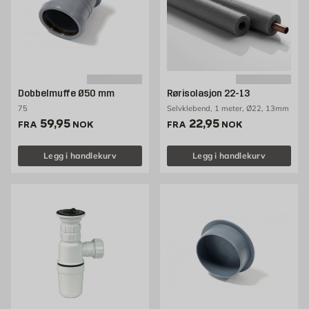
Dobbelmuffe Ø50 mm
Rørisolasjon 22-13
75
Selvklebend, 1 meter, Ø22, 13mm
Pris 59.95 NOK /stk
Pris 22.95 NOK /stk
59,95
22,95
FRA
NOK
FRA
NOK
Legg i handlekurv
Legg i handlekurv