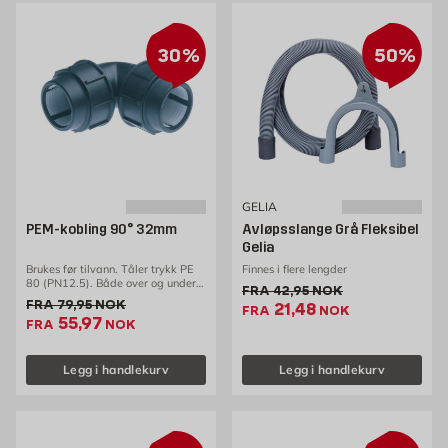
30%
50%
GELIA
PEM-kobling 90° 32mm
Avløpsslange Grå Fleksibel
Gelia
Brukes før tilvann. Tåler trykk PE
Finnes i flere lengder
80 (PN12.5). Både over og under
Gammel pris 42.95 NOK /s
FRA
42,95
NOK
bakken.
Gammel pris 79.95 NOK /stk
FRA
79,95
NOK
Ekstrapris 21.48 NOK
21,48
FRA
NOK
Ekstrapris 55.97 NOK /stk
55,97
FRA
NOK
Legg i handlekurv
Legg i handlekurv