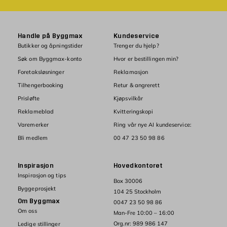
Handle på Byggmax
Kundeservice
Butikker og åpningstider
Trenger du hjelp?
Søk om Byggmax-konto
Hvor er bestillingen min?
Foretaksløsninger
Reklamasjon
Tilhengerbooking
Retur & angrerett
Prisløfte
Kjøpsvilkår
Reklameblad
Kvitteringskopi
Varemerker
Ring vår nye AI kundeservice:
Bli medlem
00 47 23 50 98 86
Inspirasjon
Hovedkontoret
Inspirasjon og tips
Box 30006
Byggeprosjekt
104 25 Stockholm
Om Byggmax
0047 23 50 98 86
Om oss
Man-Fre 10:00 – 16:00
Org.nr: 989 986 147
Ledige stillinger