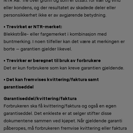
NTR AB: Tre over grunn og som er utsatt for vær og vind
eller kondens, og der resultatet av skadede deler eller
personsikkerhet ikke er av avgjørende betydning.
• Trevirket er NTR-merket:
Blekkstråle- eller fargemerket i kombinasjon med
buntmerking. I noen tilfeller kan det være at merkingen er
borte – garantien gjelder likevel.
• Trevirker er beregnet til bruk av forbrukere
Det er kun forbrukere som kan kreve garantien gjeldende.
• Det kan fremvises kvittering/faktura samt
garantiseddel
Garantiseddel/kvittering/faktura
Forbrukeren ska få kvittering/faktura og også en egen
garantiseddel. Det enkleste er at selger stifter disse
dokumentene sammen ved kjøpet. Når gjeldende garanti
påberopes, må forbrukeren fremvise kvittering eller faktura