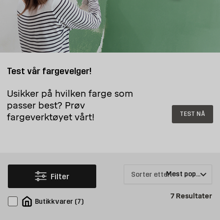
Test vår fargevelger!
Usikker på hvilken farge som
passer best? Prøv
TEST NÅ
fargeverktøyet vårt!
Sorter etter:
Filter
Pr
7
Resultater
Butikkvarer
(
7
)