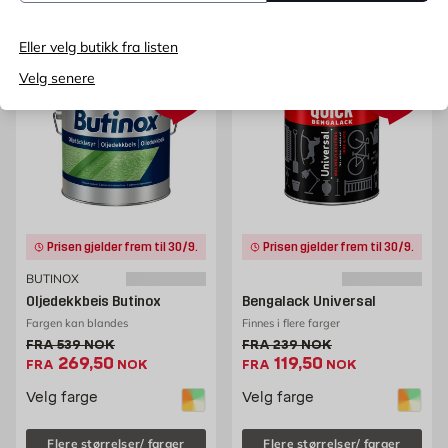
Eller velg butikk fra listen
Velg senere
50%
50%
Prisen gjelder frem til 30/9.
Prisen gjelder frem til 30/9.
BUTINOX
Oljedekkbeis Butinox
Bengalack Universal
Fargen kan blandes
Finnes i flere farger
Gammel pris 539 NOK /stk
Gammel pris 239 NOK /stk
FRA
539
NOK
FRA
239
NOK
Ekstrapris 269.5 NOK /stk
Ekstrapris 119.5 NOK 
269,50
119,50
FRA
NOK
FRA
NOK
Velg farge
Velg farge
Flere størrelser/ farger
Flere størrelser/ farger