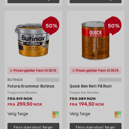
50%
50%
Prisen gjelder frem til 30/9.
Prisen gjelder frem til 30/9.
BUTINOX
Futura Grunnmur Butinox
Quick Ben Rett På Rust
Fargen kan blandes
Fargen kan blandes
Gammel pris 519 NOK /stk
Gammel pris 389 NOK /st
FRA
519
NOK
FRA
389
NOK
Ekstrapris 259.5 NOK /stk
Ekstrapris 194.5 NOK
259,50
194,50
FRA
NOK
FRA
NOK
Velg farge
Velg farge
Flere størrelser/ farger
Flere størrelser/ farger