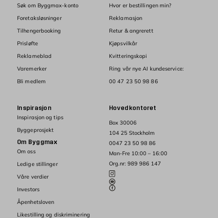
Søk om Byggmax-konto
Hvor er bestillingen min?
Foretaksløsninger
Reklamasjon
Tilhengerbooking
Retur & angrerett
Prisløfte
Kjøpsvilkår
Reklameblad
Kvitteringskopi
Varemerker
Ring vår nye AI kundeservice:
Bli medlem
00 47 23 50 98 86
Inspirasjon
Hovedkontoret
Inspirasjon og tips
Box 30006
Byggeprosjekt
104 25 Stockholm
Om Byggmax
0047 23 50 98 86
Om oss
Man-Fre 10:00 – 16:00
Org.nr: 989 986 147
Ledige stillinger
Våre verdier
Investors
Åpenhetsloven
Likestilling og diskriminering