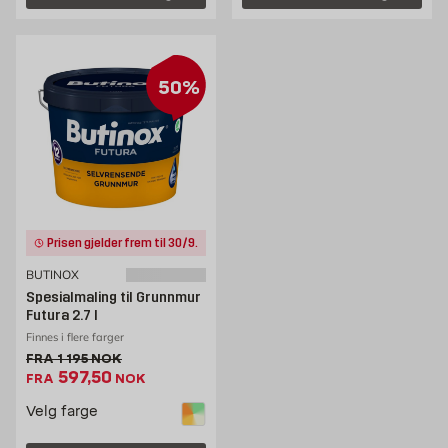
50%
Prisen gjelder frem til 30/9.
BUTINOX
Spesialmaling til Grunnmur
Futura 2.7 l
Finnes i flere farger
Gammel pris 1195 NOK /stk
FRA
1 195
NOK
Ekstrapris 597.5 NOK /stk
597,50
FRA
NOK
Velg farge