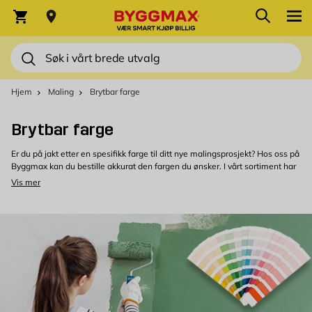
Skip to Content
Søk
Varekurv
Søk
Hjem
Maling
Brytbar farge
Brytbar farge
Er du på jakt etter en spesifikk farge til ditt nye malingsprosjekt? Hos oss på
Byggmax kan du bestille akkurat den fargen du ønsker. I vårt sortiment har
vi blandbar maling for de fleste typer malingsprosjekter, i ulike prisklasser
Vis mer
og fra ulike merker. Vi har blandbar utendørsmaling tilpasset det nordiske
klimaet, men også blandbar innendørsmaling til alt fra vegger, tak og
snekkerarbeid.
Kjøp blandbar maling hos Byggmax
Hos oss på Byggmax kan du enkelt og smidig få akkurat den fargen og
fargekombinasjonen du lenge har drømt om. Både i våre butikker og her på
nettet kan du bestille maling i tusenvis av farger - helt uten ekstra kostnad.