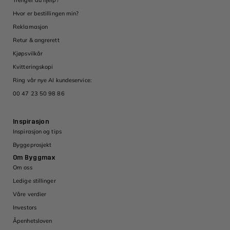
Trenger du hjelp?
Hvor er bestillingen min?
Reklamasjon
Retur & angrerett
Kjøpsvilkår
Kvitteringskopi
Ring vår nye AI kundeservice:
00 47 23 50 98 86
Inspirasjon
Inspirasjon og tips
Byggeprosjekt
Om Byggmax
Om oss
Ledige stillinger
Våre verdier
Investors
Åpenhetsloven