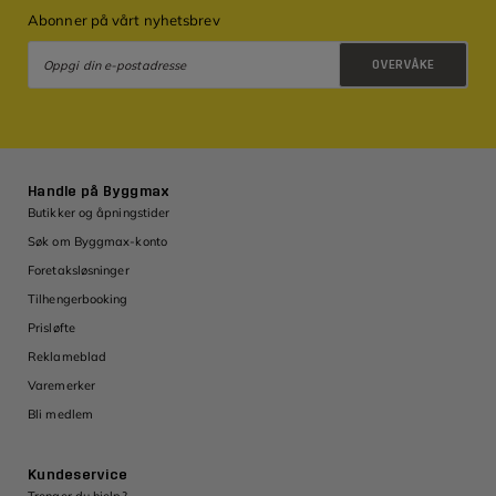
Abonner på vårt nyhetsbrev
OVERVÅKE
Retningslinjer for personvern
Handle på Byggmax
Butikker og åpningstider
Søk om Byggmax-konto
Foretaksløsninger
Tilhengerbooking
Prisløfte
Reklameblad
Varemerker
Bli medlem
Kundeservice